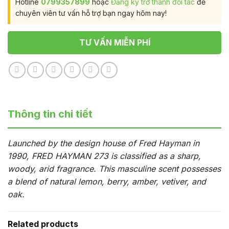
Hotline
0799357899
hoặc
Đăng ký trở thành đối tác
để
chuyên viên tư vấn hỗ trợ bạn ngay hôm nay!
TƯ VẤN MIỄN PHÍ
Thông tin chi tiết
Launched by the design house of Fred Hayman in
1990, FRED HAYMAN 273 is classified as a sharp,
woody, arid fragrance. This masculine scent possesses
a blend of natural lemon, berry, amber, vetiver, and
oak.
Related products