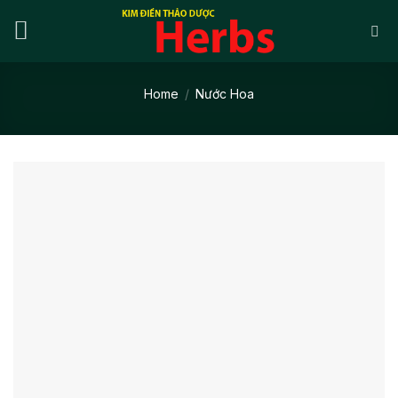
Skip
to
content
Home
/
Nước Hoa